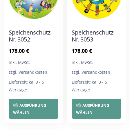
Speichenschutz
Speichenschutz
Nr. 3052
Nr. 3053
178,00
€
178,00
€
inkl. MwSt.
inkl. MwSt.
zzgl. Versandkosten
zzgl. Versandkosten
Lieferzeit:
ca. 3 - 5
Lieferzeit:
ca. 3 - 5
Werktage
Werktage
Dieses
Die
AUSFÜHRUNG
AUSFÜHRUNG
Produkt
Pro
WÄHLEN
WÄHLEN
weist
wei
mehrere
meh