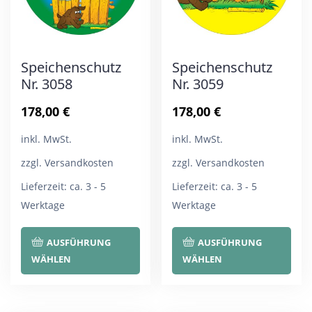
auf
auf
der
der
Produktseite
Pro
Speichenschutz
Speichenschutz
gewählt
gew
Nr. 3058
Nr. 3059
werden
wer
178,00
€
178,00
€
inkl. MwSt.
inkl. MwSt.
zzgl. Versandkosten
zzgl. Versandkosten
Lieferzeit:
ca. 3 - 5
Lieferzeit:
ca. 3 - 5
Werktage
Werktage
Dieses
Die
AUSFÜHRUNG
AUSFÜHRUNG
Produkt
Pro
WÄHLEN
WÄHLEN
weist
wei
mehrere
meh
Varianten
Var