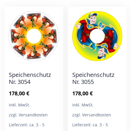
Varianten
Var
auf.
auf.
Die
Die
Optionen
Opt
können
kön
auf
auf
der
der
Produktseite
Pro
Speichenschutz
Speichenschutz
gewählt
gew
Nr. 3054
Nr. 3055
werden
wer
178,00
€
178,00
€
inkl. MwSt.
inkl. MwSt.
zzgl. Versandkosten
zzgl. Versandkosten
Lieferzeit:
ca. 3 - 5
Lieferzeit:
ca. 3 - 5