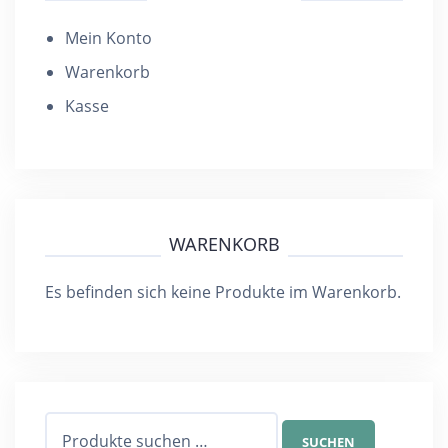
der
der
Mein Konto
Produktseite
Pro
Warenkorb
gewählt
gew
Kasse
werden
wer
WARENKORB
Es befinden sich keine Produkte im Warenkorb.
Suchen
SUCHEN