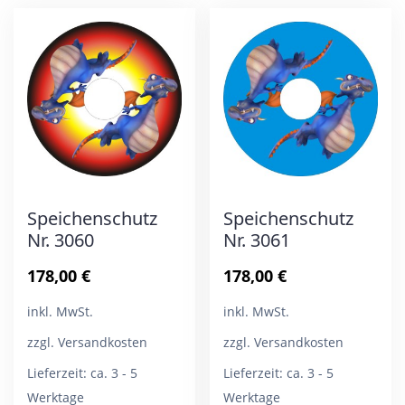
auf.
auf.
Die
Die
Optionen
Opt
können
kön
auf
auf
der
der
Produktseite
Pro
Speichenschutz
Speichenschutz
gewählt
gew
Nr. 3060
Nr. 3061
werden
wer
178,00
€
178,00
€
inkl. MwSt.
inkl. MwSt.
zzgl. Versandkosten
zzgl. Versandkosten
Lieferzeit:
ca. 3 - 5
Lieferzeit:
ca. 3 - 5
Werktage
Werktage