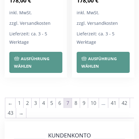
178,00
€
178,00
€
inkl. MwSt.
inkl. MwSt.
zzgl. Versandkosten
zzgl. Versandkosten
Lieferzeit:
ca. 3 - 5
Lieferzeit:
ca. 3 - 5
Werktage
Werktage
Dieses
Die
AUSFÜHRUNG
AUSFÜHRUNG
Produkt
Pro
WÄHLEN
WÄHLEN
weist
wei
mehrere
meh
Varianten
Var
auf.
auf.
←
1
2
3
4
5
6
7
8
9
10
…
41
42
Die
Die
43
→
Optionen
Opt
können
kön
KUNDENKONTO
auf
auf