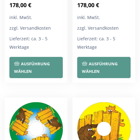
178,00
€
178,00
€
inkl. MwSt.
inkl. MwSt.
zzgl. Versandkosten
zzgl. Versandkosten
Lieferzeit:
ca. 3 - 5
Lieferzeit:
ca. 3 - 5
Werktage
Werktage
Dieses
Die
AUSFÜHRUNG
AUSFÜHRUNG
Produkt
Pro
WÄHLEN
WÄHLEN
weist
wei
mehrere
meh
Varianten
Var
auf.
auf.
Die
Die
Optionen
Opt
können
kön