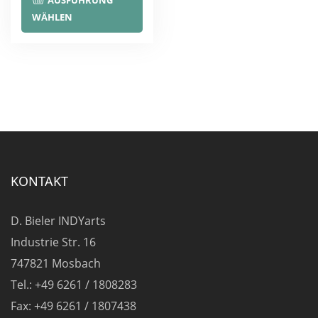
AUSFÜHRUNG
Produkt
WÄHLEN
weist
mehrere
Varianten
auf.
Die
Optionen
können
auf
KONTAKT
der
Produktseite
D. Bieler INDYarts
gewählt
Industrie Str. 16
werden
747821 Mosbach
Tel.: +49 6261 / 1808283
Fax: +49 6261 / 1807438