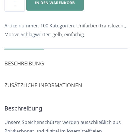
IN DEN WARENKORB
Nr.
100
Menge
Artikelnummer:
100
Kategorien:
Unifarben transluzent
,
Motive
Schlagwörter:
gelb
,
einfarbig
BESCHREIBUNG
ZUSÄTZLICHE INFORMATIONEN
Beschreibung
Unsere Speichenschützer werden ausschließlich aus
Polykarbonat und digital im lösemittelfreien