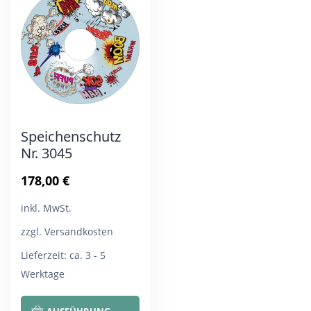
Die
Die
Optionen
Opt
können
kön
auf
auf
der
der
Produktseite
Pro
Speichenschutz
gewählt
gew
Nr. 3045
werden
wer
178,00
€
inkl. MwSt.
zzgl. Versandkosten
Lieferzeit:
ca. 3 - 5
Werktage
Dieses