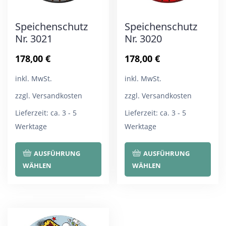
Speichenschutz
Speichenschutz
Nr. 3021
Nr. 3020
178,00
€
178,00
€
inkl. MwSt.
inkl. MwSt.
zzgl. Versandkosten
zzgl. Versandkosten
Lieferzeit:
ca. 3 - 5
Lieferzeit:
ca. 3 - 5
Werktage
Werktage
Dieses
Die
AUSFÜHRUNG
AUSFÜHRUNG
Produkt
Pro
WÄHLEN
WÄHLEN
weist
wei
mehrere
meh
Varianten
Var
auf.
auf.