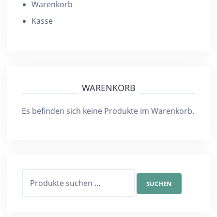
h
Warenkorb
o
Kasse
l
e
n
)
WARENKORB
*
Es befinden sich keine Produkte im Warenkorb.
Suchen
SUCHEN
nach: