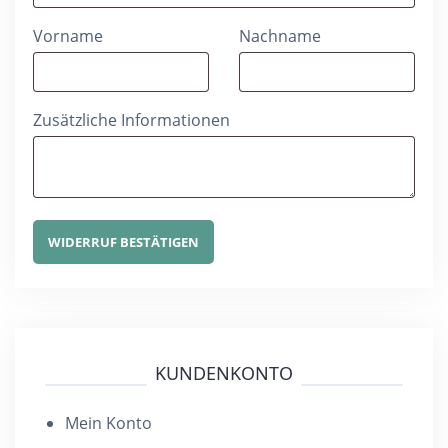
E
Vorname
Nachname
-
M
Zusätzliche Informationen
a
i
l
(
WIDERRUF BESTÄTIGEN
w
i
e
d
KUNDENKONTO
e
r
Mein Konto