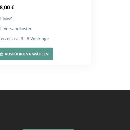
8,00
€
l. MwSt.
gl. Versandkosten
ferzeit:
ca. 3 - 5 Werktage
Dieses
AUSFÜHRUNG WÄHLEN
Produkt
weist
mehrere
Varianten
auf.
Die
Optionen
können
auf