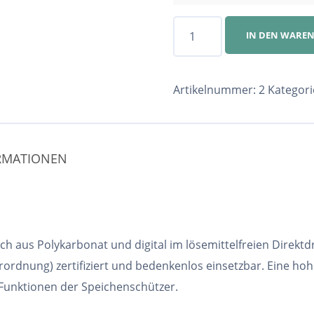
Speichenschutz
IN DEN WARE
Nr.
2
Menge
Artikelnummer:
2
Kategori
ORMATIONEN
h aus Polykarbonat und digital im lösemittelfreien Direktd
ordnung) zertifiziert und bedenkenlos einsetzbar. Eine ho
 Funktionen der Speichenschützer.