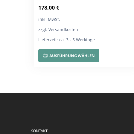
178,00
€
inkl. MwSt.
zzgl. Versandkosten
Lieferzeit:
ca. 3 - 5 Werktage
Dieses
AUSFÜHRUNG WÄHLEN
Produkt
weist
mehrere
Varianten
auf.
Die
Optionen
können
auf
KONTAKT