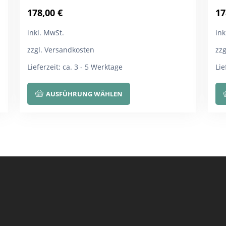
178,00
€
17
inkl. MwSt.
ink
zzgl. Versandkosten
zz
Lieferzeit:
ca. 3 - 5 Werktage
Lie
Dieses
AUSFÜHRUNG WÄHLEN
Produkt
weist
mehrere
Varianten
auf.
Die
Optionen
können
auf