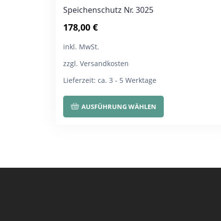
Speichenschutz Nr. 3025
178,00
€
inkl. MwSt.
zzgl. Versandkosten
Lieferzeit:
ca. 3 - 5 Werktage
Dieses
AUSFÜHRUNG WÄHLEN
Produkt
weist
mehrere
Varianten
auf.
Die
Optionen
können