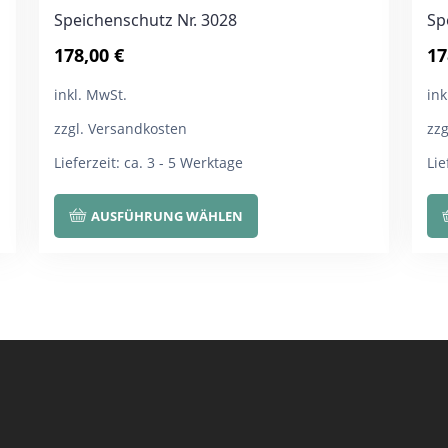
Speichenschutz Nr. 3028
Sp
178,00
€
17
inkl. MwSt.
ink
zzgl. Versandkosten
zz
Lieferzeit:
ca. 3 - 5 Werktage
Lie
Dieses
AUSFÜHRUNG WÄHLEN
Produkt
weist
mehrere
Varianten
auf.
Die
Optionen
können