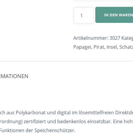
Speichenschutz
IN DEN WARE
Nr.
3027
Menge
Artikelnummer:
3027
Kate
Papagei
,
Pirat
,
Insel
,
Schat
ORMATIONEN
h aus Polykarbonat und digital im lösemittelfreien Direktd
ordnung) zertifiziert und bedenkenlos einsetzbar. Eine ho
 Funktionen der Speichenschützer.