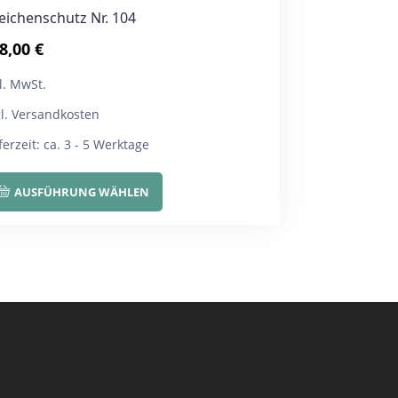
eichenschutz Nr. 104
8,00
€
l. MwSt.
gl. Versandkosten
ferzeit:
ca. 3 - 5 Werktage
Dieses
AUSFÜHRUNG WÄHLEN
Produkt
weist
mehrere
Varianten
auf.
Die
Optionen
können