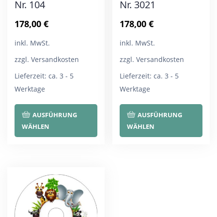
Nr. 104
Nr. 3021
178,00
€
178,00
€
inkl. MwSt.
inkl. MwSt.
zzgl. Versandkosten
zzgl. Versandkosten
Lieferzeit:
ca. 3 - 5
Lieferzeit:
ca. 3 - 5
Werktage
Werktage
Dieses
Die
AUSFÜHRUNG
AUSFÜHRUNG
Produkt
Pro
WÄHLEN
WÄHLEN
weist
wei
mehrere
meh
Varianten
Var
auf.
auf.
Die
Die
Optionen
Opt