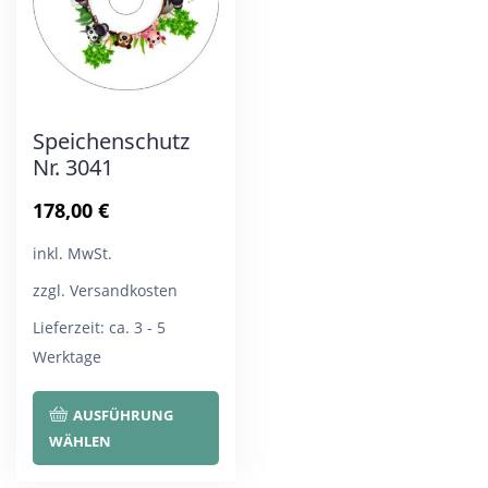
können
kön
auf
auf
der
der
Produktseite
Pro
Speichenschutz
gewählt
gew
Nr. 3041
werden
wer
178,00
€
inkl. MwSt.
zzgl. Versandkosten
Lieferzeit:
ca. 3 - 5
Werktage
Dieses
AUSFÜHRUNG
Produkt
WÄHLEN
weist