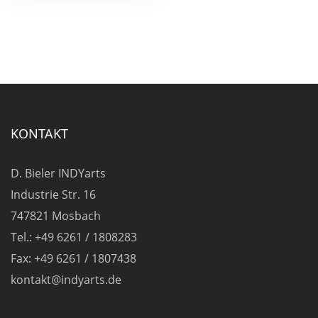
mehrere
Varianten
auf.
Die
Optionen
können
auf
KONTAKT
der
Produktseite
D. Bieler INDYarts
gewählt
Industrie Str. 16
werden
747821 Mosbach
Tel.: +49 6261 / 1808283
Fax: +49 6261 / 1807438
kontakt@indyarts.de