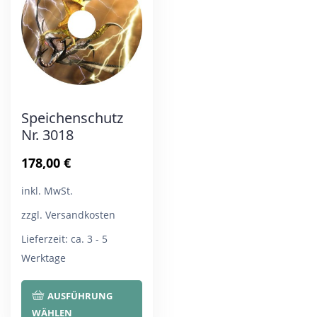
Optionen
Opt
können
kön
auf
auf
der
der
Produktseite
Pro
Speichenschutz
gewählt
gew
Nr. 3018
werden
wer
178,00
€
inkl. MwSt.
zzgl. Versandkosten
Lieferzeit:
ca. 3 - 5
Werktage
Dieses
AUSFÜHRUNG
Produkt
WÄHLEN