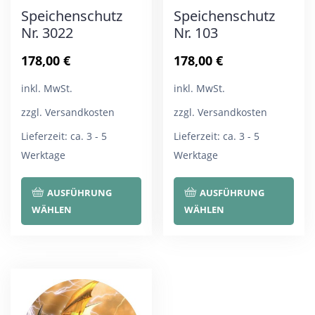
Speichenschutz
Speichenschutz
Nr. 3022
Nr. 103
178,00
€
178,00
€
inkl. MwSt.
inkl. MwSt.
zzgl. Versandkosten
zzgl. Versandkosten
Lieferzeit:
ca. 3 - 5
Lieferzeit:
ca. 3 - 5
Werktage
Werktage
Dieses
Die
AUSFÜHRUNG
AUSFÜHRUNG
Produkt
Pro
WÄHLEN
WÄHLEN
weist
wei
mehrere
meh
Varianten
Var
auf.
auf.
Die
Die