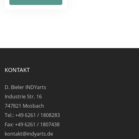
weist
mehrere
Varianten
auf.
Die
Optionen
können
auf
KONTAKT
der
Produktseite
D. Bieler INDYarts
gewählt
Industrie Str. 16
werden
747821 Mosbach
Tel.: +49 6261 / 1808283
Fax: +49 6261 / 1807438
kontakt@indyarts.de