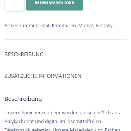
IN DEN WARENKORB
Nr.
3060
Menge
Artikelnummer:
3060
Kategorien:
Motive
,
Fantasy
BESCHREIBUNG
ZUSÄTZLICHE INFORMATIONEN
Beschreibung
Unsere Speichenschützer werden ausschließlich aus
Polykarbonat und digital im lösemittelfreien
Direktdruck gefertigt. Unsere Materialen und Farben