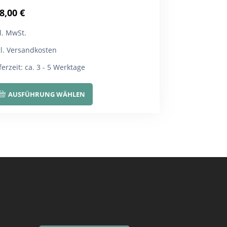
8,00
€
l. MwSt.
gl. Versandkosten
ferzeit:
ca. 3 - 5 Werktage
Dieses
AUSFÜHRUNG WÄHLEN
Produkt
weist
mehrere
Varianten
auf.
Die
Optionen
können
auf