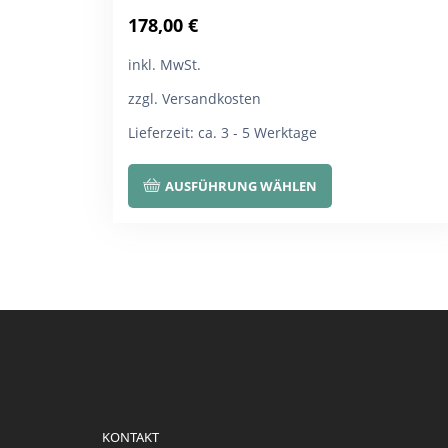
178,00
€
inkl. MwSt.
zzgl. Versandkosten
Lieferzeit:
ca. 3 - 5 Werktage
Dieses
AUSFÜHRUNG WÄHLEN
Produkt
weist
mehrere
Varianten
auf.
Die
Optionen
können
auf
KONTAKT