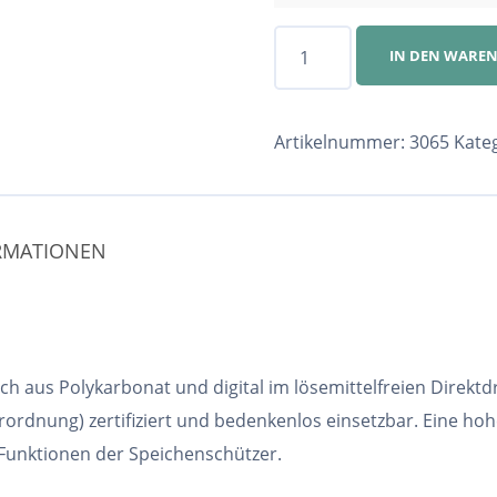
Speichenschutz
IN DEN WARE
Nr.
3065
Menge
Artikelnummer:
3065
Kate
ORMATIONEN
h aus Polykarbonat und digital im lösemittelfreien Direktd
ordnung) zertifiziert und bedenkenlos einsetzbar. Eine ho
 Funktionen der Speichenschützer.