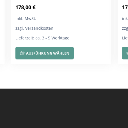
178,00
€
17
inkl. MwSt.
ink
zzgl. Versandkosten
zz
Lieferzeit:
ca. 3 - 5 Werktage
Lie
Dieses
AUSFÜHRUNG WÄHLEN
Produkt
weist
mehrere
Varianten
auf.
Die
Optionen
können
auf