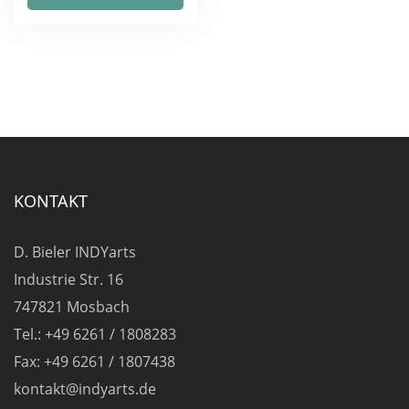
weist
mehrere
Varianten
auf.
Die
Optionen
können
auf
KONTAKT
der
Produktseite
D. Bieler INDYarts
gewählt
Industrie Str. 16
werden
747821 Mosbach
Tel.: +49 6261 / 1808283
Fax: +49 6261 / 1807438
kontakt@indyarts.de