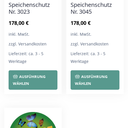
Speichenschutz
Speichenschutz
Nr. 3023
Nr. 3045
178,00
€
178,00
€
inkl. MwSt.
inkl. MwSt.
zzgl. Versandkosten
zzgl. Versandkosten
Lieferzeit:
ca. 3 - 5
Lieferzeit:
ca. 3 - 5
Werktage
Werktage
Dieses
Die
AUSFÜHRUNG
AUSFÜHRUNG
Produkt
Pro
WÄHLEN
WÄHLEN
weist
wei
mehrere
meh
Varianten
Var
auf.
auf.
Die
Die