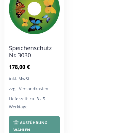
Optionen
Opt
können
kön
auf
auf
der
der
Produktseite
Pro
Speichenschutz
gewählt
gew
Nr. 3030
werden
wer
178,00
€
inkl. MwSt.
zzgl. Versandkosten
Lieferzeit:
ca. 3 - 5
Werktage
Dieses
AUSFÜHRUNG
Produkt
WÄHLEN