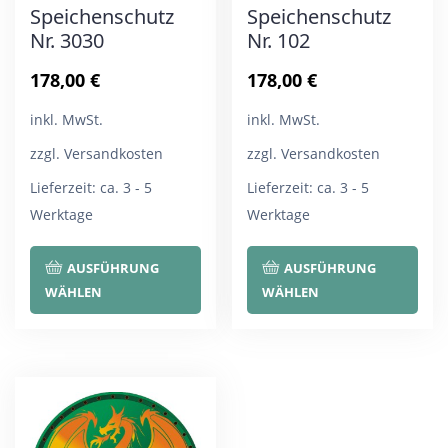
Speichenschutz
Speichenschutz
Nr. 3030
Nr. 102
178,00
€
178,00
€
inkl. MwSt.
inkl. MwSt.
zzgl. Versandkosten
zzgl. Versandkosten
Lieferzeit:
ca. 3 - 5
Lieferzeit:
ca. 3 - 5
Werktage
Werktage
Dieses
Die
AUSFÜHRUNG
AUSFÜHRUNG
Produkt
Pro
WÄHLEN
WÄHLEN
weist
wei
mehrere
meh
Varianten
Var
auf.
auf.
Die
Die