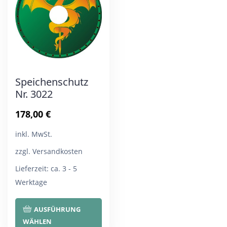
Optionen
Opt
können
kön
auf
auf
der
der
Produktseite
Pro
Speichenschutz
gewählt
gew
Nr. 3022
werden
wer
178,00
€
inkl. MwSt.
zzgl. Versandkosten
Lieferzeit:
ca. 3 - 5
Werktage
Dieses
AUSFÜHRUNG
Produkt
WÄHLEN