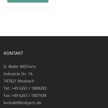
weist
mehrere
Varianten
auf.
Die
Optionen
können
auf
KONTAKT
der
Produktseite
D. Bieler INDYarts
gewählt
Industrie Str. 16
werden
747821 Mosbach
Tel.: +49 6261 / 1808283
Fax: +49 6261 / 1807438
kontakt@indyarts.de