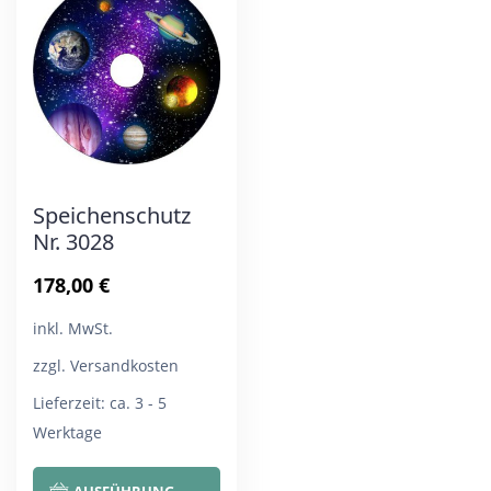
Die
Die
Optionen
Opt
können
kön
auf
auf
der
der
Produktseite
Pro
Speichenschutz
gewählt
gew
Nr. 3028
werden
wer
178,00
€
inkl. MwSt.
zzgl. Versandkosten
Lieferzeit:
ca. 3 - 5
Werktage
Dieses