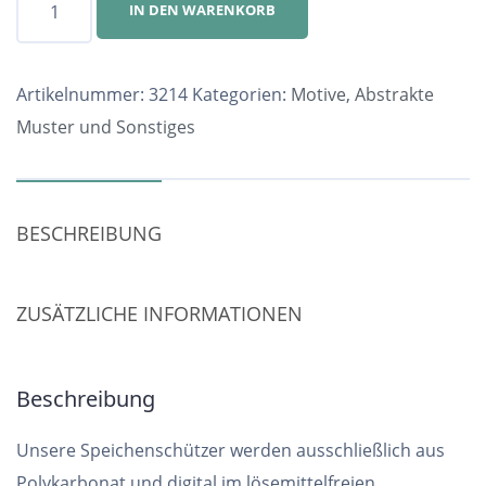
IN DEN WARENKORB
Nr.
3214
Menge
Artikelnummer:
3214
Kategorien:
Motive
,
Abstrakte
Muster und Sonstiges
BESCHREIBUNG
ZUSÄTZLICHE INFORMATIONEN
Beschreibung
Unsere Speichenschützer werden ausschließlich aus
Polykarbonat und digital im lösemittelfreien