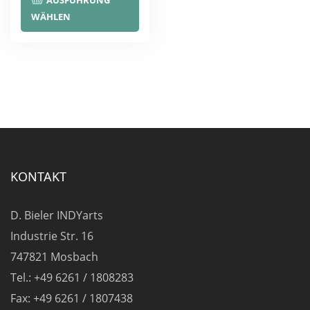
AUSFÜHRUNG
Produkt
WÄHLEN
weist
mehrere
Varianten
auf.
Die
Optionen
können
auf
KONTAKT
der
Produktseite
D. Bieler INDYarts
gewählt
Industrie Str. 16
werden
747821 Mosbach
Tel.: +49 6261 / 1808283
Fax: +49 6261 / 1807438