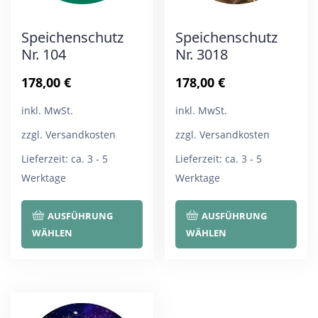
Speichenschutz
Speichenschutz
Nr. 104
Nr. 3018
178,00
€
178,00
€
inkl. MwSt.
inkl. MwSt.
zzgl. Versandkosten
zzgl. Versandkosten
Lieferzeit:
ca. 3 - 5
Lieferzeit:
ca. 3 - 5
Werktage
Werktage
Dieses
Die
AUSFÜHRUNG
AUSFÜHRUNG
Produkt
Pro
WÄHLEN
WÄHLEN
weist
wei
mehrere
meh
Varianten
Var
auf.
auf.