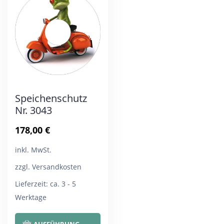
Die
Die
Optionen
Opt
können
kön
auf
auf
der
der
Produktseite
Pro
Speichenschutz
gewählt
gew
Nr. 3043
werden
wer
178,00
€
inkl. MwSt.
zzgl. Versandkosten
Lieferzeit:
ca. 3 - 5
Werktage
Dieses