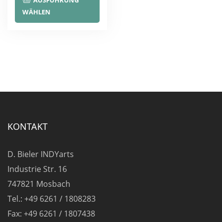
AUSFÜHRUNG
Produkt
WÄHLEN
weist
mehrere
Varianten
auf.
Die
Optionen
können
auf
KONTAKT
der
Produktseite
D. Bieler INDYarts
gewählt
Industrie Str. 16
werden
747821 Mosbach
Tel.: +49 6261 / 1808283
Fax: +49 6261 / 1807438