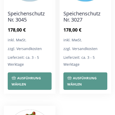
Speichenschutz
Speichenschutz
Nr. 3045
Nr. 3027
178,00
€
178,00
€
inkl. MwSt.
inkl. MwSt.
zzgl. Versandkosten
zzgl. Versandkosten
Lieferzeit:
ca. 3 - 5
Lieferzeit:
ca. 3 - 5
Werktage
Werktage
Dieses
Die
AUSFÜHRUNG
AUSFÜHRUNG
Produkt
Pro
WÄHLEN
WÄHLEN
weist
wei
mehrere
meh
Varianten
Var
auf.
auf.