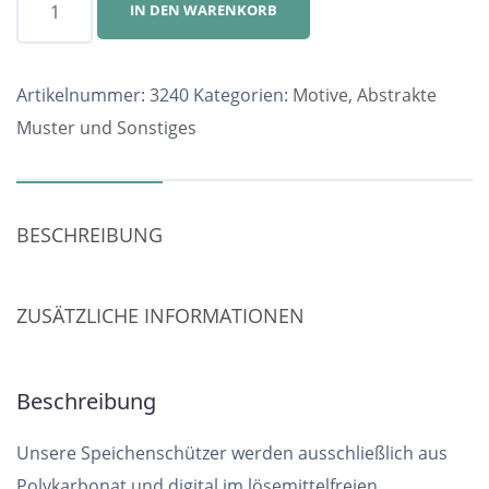
IN DEN WARENKORB
Nr.
3240
Menge
Artikelnummer:
3240
Kategorien:
Motive
,
Abstrakte
Muster und Sonstiges
BESCHREIBUNG
ZUSÄTZLICHE INFORMATIONEN
Beschreibung
Unsere Speichenschützer werden ausschließlich aus
Polykarbonat und digital im lösemittelfreien