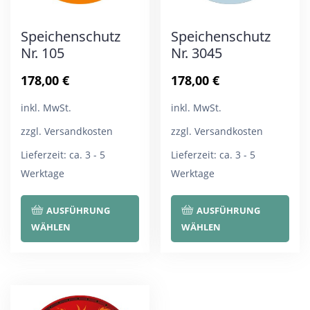
Speichenschutz
Speichenschutz
Nr. 105
Nr. 3045
178,00
€
178,00
€
inkl. MwSt.
inkl. MwSt.
zzgl. Versandkosten
zzgl. Versandkosten
Lieferzeit:
ca. 3 - 5
Lieferzeit:
ca. 3 - 5
Werktage
Werktage
Dieses
Die
AUSFÜHRUNG
AUSFÜHRUNG
Produkt
Pro
WÄHLEN
WÄHLEN
weist
wei
mehrere
meh
Varianten
Var
auf.
auf.