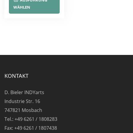
AUSFÜHRUNG
Produkt
WÄHLEN
weist
mehrere
Varianten
auf.
Die
Optionen
können
auf
KONTAKT
der
Produktseite
D. Bieler INDYarts
gewählt
Industrie Str. 16
werden
747821 Mosbach
Tel.: +49 6261 / 1808283
Fax: +49 6261 / 1807438