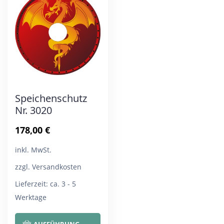
Die
Die
Optionen
Opt
können
kön
auf
auf
der
der
Produktseite
Pro
Speichenschutz
gewählt
gew
Nr. 3020
werden
wer
178,00
€
inkl. MwSt.
zzgl. Versandkosten
Lieferzeit:
ca. 3 - 5
Werktage
Dieses