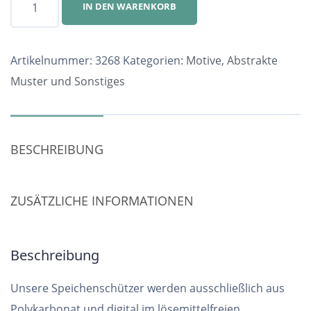
IN DEN WARENKORB
Nr.
3268
Menge
Artikelnummer:
3268
Kategorien:
Motive
,
Abstrakte
Muster und Sonstiges
BESCHREIBUNG
ZUSÄTZLICHE INFORMATIONEN
Beschreibung
Unsere Speichenschützer werden ausschließlich aus
Polykarbonat und digital im lösemittelfreien