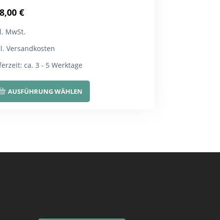
8,00
€
l. MwSt.
gl. Versandkosten
ferzeit:
ca. 3 - 5 Werktage
Dieses
AUSFÜHRUNG WÄHLEN
Produkt
weist
mehrere
Varianten
auf.
Die
Optionen
können
auf