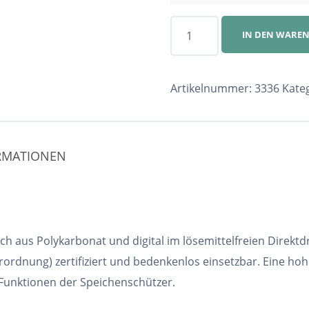
Speichenschutz
IN DEN WARE
Nr.
3336
Menge
Artikelnummer:
3336
Kate
ORMATIONEN
h aus Polykarbonat und digital im lösemittelfreien Direktd
ordnung) zertifiziert und bedenkenlos einsetzbar. Eine ho
 Funktionen der Speichenschützer.