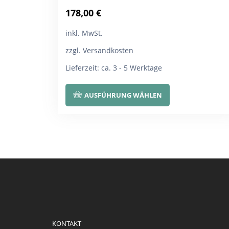
178,00
€
inkl. MwSt.
zzgl. Versandkosten
Lieferzeit:
ca. 3 - 5 Werktage
Dieses
AUSFÜHRUNG WÄHLEN
Produkt
weist
mehrere
Varianten
auf.
Die
Optionen
können
auf
KONTAKT