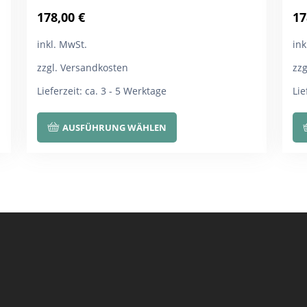
178,00
€
17
inkl. MwSt.
ink
zzgl. Versandkosten
zz
Lieferzeit:
ca. 3 - 5 Werktage
Lie
Dieses
AUSFÜHRUNG WÄHLEN
Produkt
weist
mehrere
Varianten
auf.
Die
Optionen
können
auf