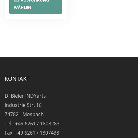
AUSFÜHRUNG
Produkt
WÄHLEN
weist
mehrere
Varianten
auf.
Die
Optionen
können
auf
KONTAKT
der
Produktseite
D. Bieler INDYarts
gewählt
Industrie Str. 16
werden
747821 Mosbach
Tel.: +49 6261 / 1808283
Fax: +49 6261 / 1807438