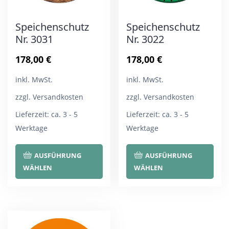
Speichenschutz
Speichenschutz
Nr. 3031
Nr. 3022
178,00
€
178,00
€
inkl. MwSt.
inkl. MwSt.
zzgl. Versandkosten
zzgl. Versandkosten
Lieferzeit:
ca. 3 - 5
Lieferzeit:
ca. 3 - 5
Werktage
Werktage
Dieses
Die
AUSFÜHRUNG
AUSFÜHRUNG
Produkt
Pro
WÄHLEN
WÄHLEN
weist
wei
mehrere
meh
Varianten
Var
auf.
auf.