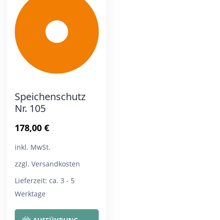
Die
Die
Optionen
Opt
können
kön
auf
auf
der
der
Produktseite
Pro
Speichenschutz
gewählt
gew
Nr. 105
werden
wer
178,00
€
inkl. MwSt.
zzgl. Versandkosten
Lieferzeit:
ca. 3 - 5
Werktage
Dieses