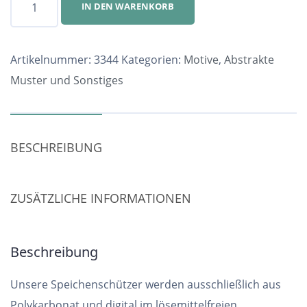
IN DEN WARENKORB
Nr.
3344
Menge
Artikelnummer:
3344
Kategorien:
Motive
,
Abstrakte
Muster und Sonstiges
BESCHREIBUNG
ZUSÄTZLICHE INFORMATIONEN
Beschreibung
Unsere Speichenschützer werden ausschließlich aus
Polykarbonat und digital im lösemittelfreien