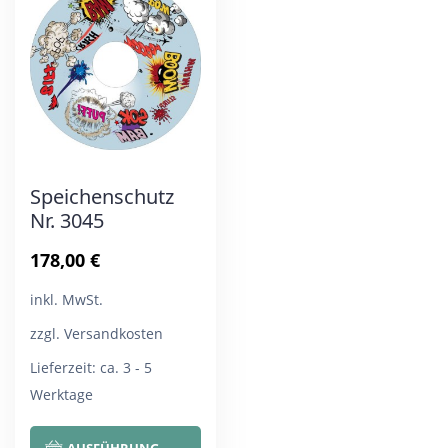
Die
Die
Optionen
Opt
können
kön
auf
auf
der
der
Produktseite
Pro
Speichenschutz
gewählt
gew
Nr. 3045
werden
wer
178,00
€
inkl. MwSt.
zzgl. Versandkosten
Lieferzeit:
ca. 3 - 5
Werktage
Dieses