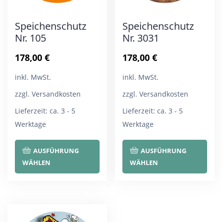
Speichenschutz
Speichenschutz
Nr. 105
Nr. 3031
178,00
€
178,00
€
inkl. MwSt.
inkl. MwSt.
zzgl. Versandkosten
zzgl. Versandkosten
Lieferzeit:
ca. 3 - 5
Lieferzeit:
ca. 3 - 5
Werktage
Werktage
Dieses
Die
AUSFÜHRUNG
AUSFÜHRUNG
Produkt
Pro
WÄHLEN
WÄHLEN
weist
wei
mehrere
meh
Varianten
Var
auf.
auf.