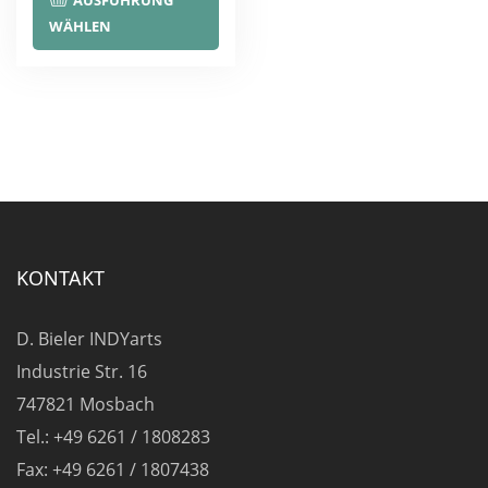
AUSFÜHRUNG
Produkt
WÄHLEN
weist
mehrere
Varianten
auf.
Die
Optionen
können
auf
KONTAKT
der
Produktseite
D. Bieler INDYarts
gewählt
Industrie Str. 16
werden
747821 Mosbach
Tel.: +49 6261 / 1808283
Fax: +49 6261 / 1807438