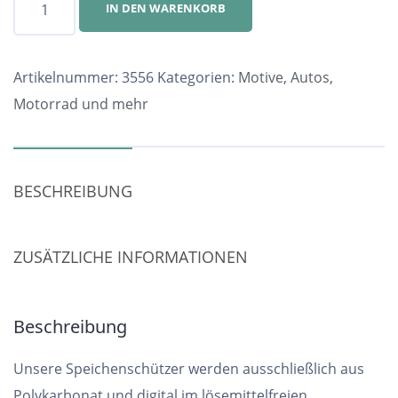
IN DEN WARENKORB
Nr.
3556
Menge
Artikelnummer:
3556
Kategorien:
Motive
,
Autos,
Motorrad und mehr
BESCHREIBUNG
ZUSÄTZLICHE INFORMATIONEN
Beschreibung
Unsere Speichenschützer werden ausschließlich aus
Polykarbonat und digital im lösemittelfreien