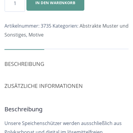
IN DEN WARENKORB
Nr.
3735
Menge
Artikelnummer:
3735
Kategorien:
Abstrakte Muster und
Sonstiges
,
Motive
BESCHREIBUNG
ZUSÄTZLICHE INFORMATIONEN
Beschreibung
Unsere Speichenschützer werden ausschließlich aus
Polykarbonat und digital im lösemittelfreien