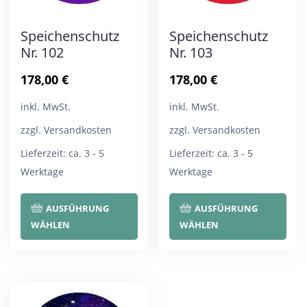
Speichenschutz
Speichenschutz
Nr. 102
Nr. 103
178,00
€
178,00
€
inkl. MwSt.
inkl. MwSt.
zzgl. Versandkosten
zzgl. Versandkosten
Lieferzeit:
ca. 3 - 5
Lieferzeit:
ca. 3 - 5
Werktage
Werktage
Dieses
Die
AUSFÜHRUNG
AUSFÜHRUNG
Produkt
Pro
WÄHLEN
WÄHLEN
weist
wei
mehrere
meh
Varianten
Var
auf.
auf.