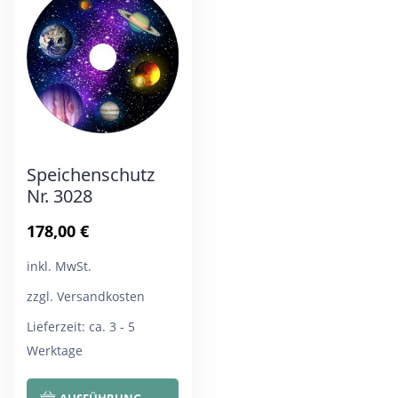
Die
Die
Optionen
Opt
können
kön
auf
auf
der
der
Produktseite
Pro
Speichenschutz
gewählt
gew
Nr. 3028
werden
wer
178,00
€
inkl. MwSt.
zzgl. Versandkosten
Lieferzeit:
ca. 3 - 5
Werktage
Dieses