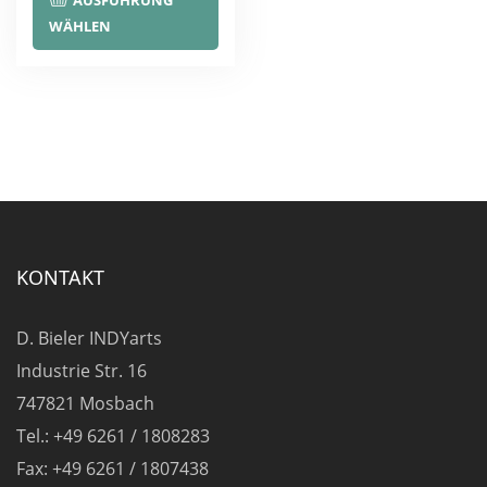
AUSFÜHRUNG
Produkt
WÄHLEN
weist
mehrere
Varianten
auf.
Die
Optionen
können
auf
KONTAKT
der
Produktseite
D. Bieler INDYarts
gewählt
Industrie Str. 16
werden
747821 Mosbach
Tel.: +49 6261 / 1808283
Fax: +49 6261 / 1807438