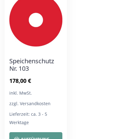
Die
Die
Optionen
Opt
können
kön
auf
auf
der
der
Produktseite
Pro
Speichenschutz
gewählt
gew
Nr. 103
werden
wer
178,00
€
inkl. MwSt.
zzgl. Versandkosten
Lieferzeit:
ca. 3 - 5
Werktage
Dieses