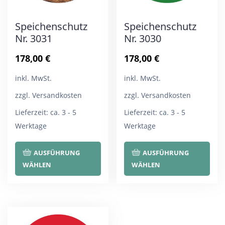
Speichenschutz
Speichenschutz
Nr. 3031
Nr. 3030
178,00
€
178,00
€
inkl. MwSt.
inkl. MwSt.
zzgl. Versandkosten
zzgl. Versandkosten
Lieferzeit:
ca. 3 - 5
Lieferzeit:
ca. 3 - 5
Werktage
Werktage
Dieses
Die
AUSFÜHRUNG
AUSFÜHRUNG
Produkt
Pro
WÄHLEN
WÄHLEN
weist
wei
mehrere
meh
Varianten
Var
auf.
auf.