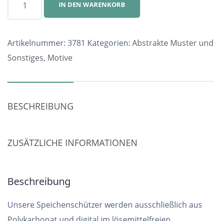
IN DEN WARENKORB
Nr.
3781
Menge
Artikelnummer:
3781
Kategorien:
Abstrakte Muster und
Sonstiges
,
Motive
BESCHREIBUNG
ZUSÄTZLICHE INFORMATIONEN
Beschreibung
Unsere Speichenschützer werden ausschließlich aus
Polykarbonat und digital im lösemittelfreien