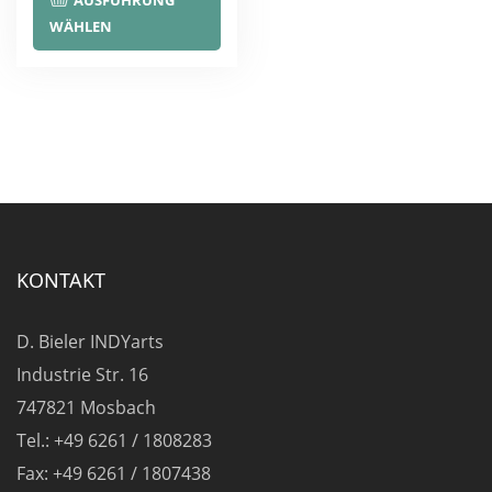
AUSFÜHRUNG
Produkt
WÄHLEN
weist
mehrere
Varianten
auf.
Die
Optionen
können
auf
KONTAKT
der
Produktseite
D. Bieler INDYarts
gewählt
Industrie Str. 16
werden
747821 Mosbach
Tel.: +49 6261 / 1808283
Fax: +49 6261 / 1807438