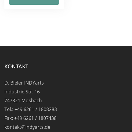
weist
mehrere
Varianten
auf.
Die
Optionen
können
auf
KONTAKT
der
Produktseite
D. Bieler INDYarts
gewählt
Industrie Str. 16
werden
747821 Mosbach
Tel.: +49 6261 / 1808283
Fax: +49 6261 / 1807438
kontakt@indyarts.de