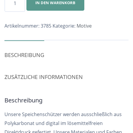
IN DEN WARENKORB
Nr.
3785
Menge
Artikelnummer:
3785
Kategorie:
Motive
BESCHREIBUNG
ZUSÄTZLICHE INFORMATIONEN
Beschreibung
Unsere Speichenschützer werden ausschließlich aus
Polykarbonat und digital im lösemittelfreien
Direktdruck gefertigt. Unsere Materialen und Farben