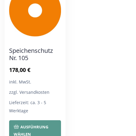
Optionen
Opt
können
kön
auf
auf
der
der
Produktseite
Pro
Speichenschutz
gewählt
gew
Nr. 105
werden
wer
178,00
€
inkl. MwSt.
zzgl. Versandkosten
Lieferzeit:
ca. 3 - 5
Werktage
Dieses
AUSFÜHRUNG
Produkt
WÄHLEN