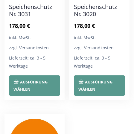
Speichenschutz
Speichenschutz
Nr. 3031
Nr. 3020
178,00
€
178,00
€
inkl. MwSt.
inkl. MwSt.
zzgl. Versandkosten
zzgl. Versandkosten
Lieferzeit:
ca. 3 - 5
Lieferzeit:
ca. 3 - 5
Werktage
Werktage
Dieses
Die
AUSFÜHRUNG
AUSFÜHRUNG
Produkt
Pro
WÄHLEN
WÄHLEN
weist
wei
mehrere
meh
Varianten
Var
auf.
auf.
Die
Die