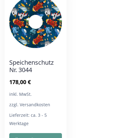
Die
Die
Optionen
Opt
können
kön
auf
auf
der
der
Produktseite
Pro
Speichenschutz
gewählt
gew
Nr. 3044
werden
wer
178,00
€
inkl. MwSt.
zzgl. Versandkosten
Lieferzeit:
ca. 3 - 5
Werktage
Dieses