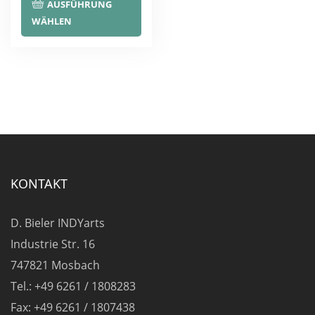
AUSFÜHRUNG
Produkt
WÄHLEN
weist
mehrere
Varianten
auf.
Die
Optionen
können
auf
KONTAKT
der
Produktseite
D. Bieler INDYarts
gewählt
Industrie Str. 16
werden
747821 Mosbach
Tel.: +49 6261 / 1808283
Fax: +49 6261 / 1807438