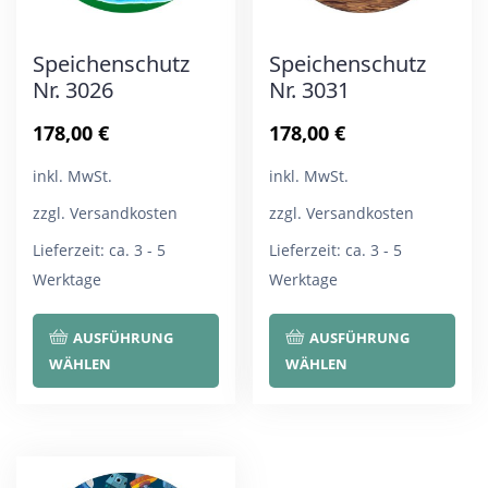
Speichenschutz
Speichenschutz
Nr. 3026
Nr. 3031
178,00
€
178,00
€
inkl. MwSt.
inkl. MwSt.
zzgl. Versandkosten
zzgl. Versandkosten
Lieferzeit:
ca. 3 - 5
Lieferzeit:
ca. 3 - 5
Werktage
Werktage
Dieses
Die
AUSFÜHRUNG
AUSFÜHRUNG
Produkt
Pro
WÄHLEN
WÄHLEN
weist
wei
mehrere
meh
Varianten
Var
auf.
auf.