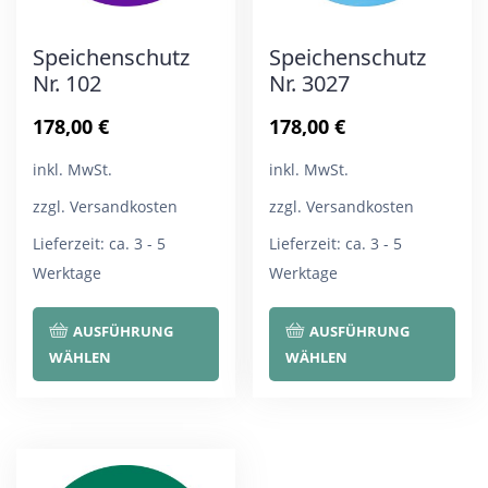
Speichenschutz
Speichenschutz
Nr. 102
Nr. 3027
178,00
€
178,00
€
inkl. MwSt.
inkl. MwSt.
zzgl. Versandkosten
zzgl. Versandkosten
Lieferzeit:
ca. 3 - 5
Lieferzeit:
ca. 3 - 5
Werktage
Werktage
Dieses
Die
AUSFÜHRUNG
AUSFÜHRUNG
Produkt
Pro
WÄHLEN
WÄHLEN
weist
wei
mehrere
meh
Varianten
Var
auf.
auf.