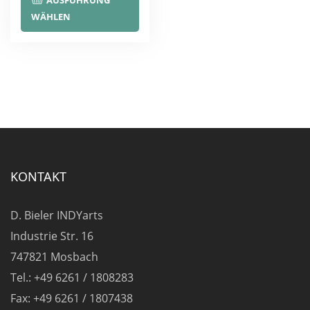
AUSFÜHRUNG
Produkt
WÄHLEN
weist
mehrere
Varianten
auf.
Die
Optionen
können
auf
KONTAKT
der
Produktseite
D. Bieler INDYarts
gewählt
Industrie Str. 16
werden
747821 Mosbach
Tel.: +49 6261 / 1808283
Fax: +49 6261 / 1807438