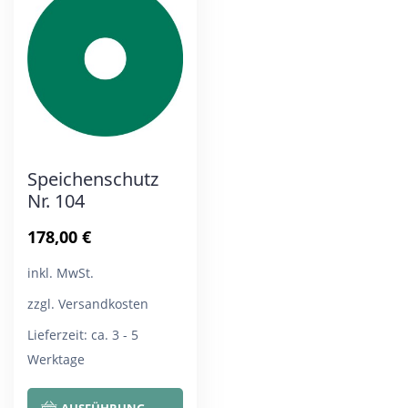
Die
Die
Optionen
Opt
können
kön
auf
auf
der
der
Produktseite
Pro
Speichenschutz
gewählt
gew
Nr. 104
werden
wer
178,00
€
inkl. MwSt.
zzgl. Versandkosten
Lieferzeit:
ca. 3 - 5
Werktage
Dieses