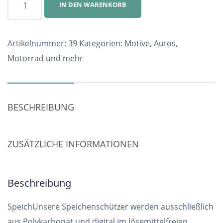
IN DEN WARENKORB
Nr.
39
Menge
Artikelnummer:
39
Kategorien:
Motive
,
Autos,
Motorrad und mehr
BESCHREIBUNG
ZUSÄTZLICHE INFORMATIONEN
Beschreibung
SpeichUnsere Speichenschützer werden ausschließlich
aus Polykarbonat und digital im lösemittelfreien