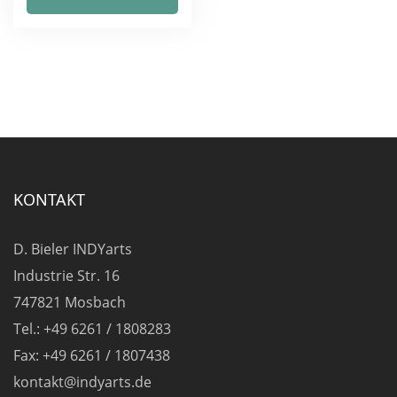
weist
mehrere
Varianten
auf.
Die
Optionen
können
auf
KONTAKT
der
Produktseite
D. Bieler INDYarts
gewählt
Industrie Str. 16
werden
747821 Mosbach
Tel.: +49 6261 / 1808283
Fax: +49 6261 / 1807438
kontakt@indyarts.de