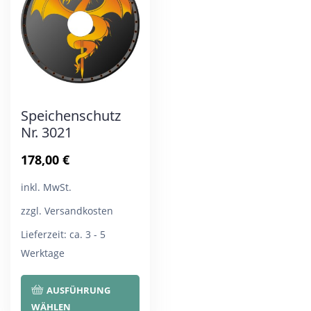
Optionen
Opt
können
kön
auf
auf
der
der
Produktseite
Pro
Speichenschutz
gewählt
gew
Nr. 3021
werden
wer
178,00
€
inkl. MwSt.
zzgl. Versandkosten
Lieferzeit:
ca. 3 - 5
Werktage
Dieses
AUSFÜHRUNG
Produkt
WÄHLEN