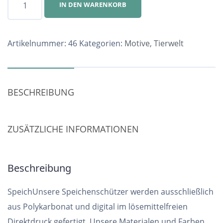
IN DEN WARENKORB
Nr.
46
Menge
Artikelnummer:
46
Kategorien:
Motive
,
Tierwelt
BESCHREIBUNG
ZUSÄTZLICHE INFORMATIONEN
Beschreibung
SpeichUnsere Speichenschützer werden ausschließlich
aus Polykarbonat und digital im lösemittelfreien
Direktdruck gefertigt. Unsere Materialen und Farben