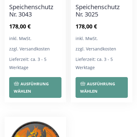
Speichenschutz
Speichenschutz
Nr. 3043
Nr. 3025
178,00
€
178,00
€
inkl. MwSt.
inkl. MwSt.
zzgl. Versandkosten
zzgl. Versandkosten
Lieferzeit:
ca. 3 - 5
Lieferzeit:
ca. 3 - 5
Werktage
Werktage
Dieses
Die
AUSFÜHRUNG
AUSFÜHRUNG
Produkt
Pro
WÄHLEN
WÄHLEN
weist
wei
mehrere
meh
Varianten
Var
auf.
auf.
Die
Die