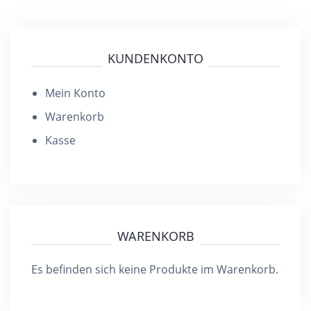
Varianten
auf.
Die
KUNDENKONTO
Optionen
können
Mein Konto
auf
Warenkorb
der
Kasse
Produktseite
gewählt
werden
WARENKORB
Es befinden sich keine Produkte im Warenkorb.