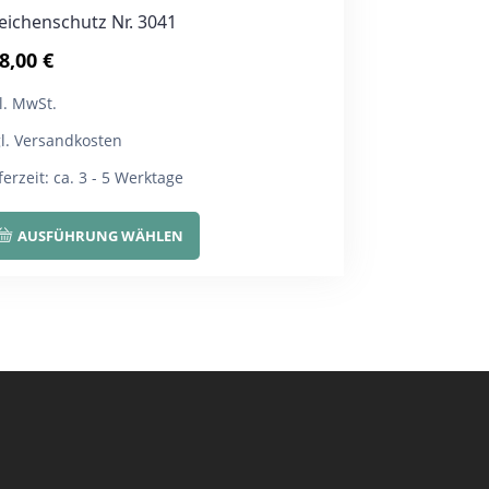
eichenschutz Nr. 3041
8,00
€
l. MwSt.
gl. Versandkosten
ferzeit:
ca. 3 - 5 Werktage
Dieses
AUSFÜHRUNG WÄHLEN
Produkt
weist
mehrere
Varianten
auf.
Die
Optionen
können