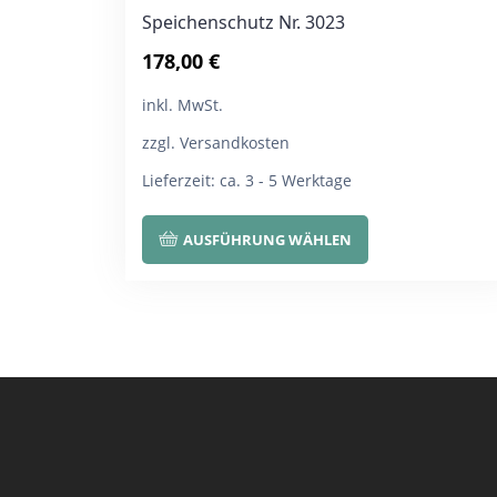
Speichenschutz Nr. 3023
178,00
€
inkl. MwSt.
zzgl. Versandkosten
Lieferzeit:
ca. 3 - 5 Werktage
Dieses
AUSFÜHRUNG WÄHLEN
Produkt
weist
mehrere
Varianten
auf.
Die
Optionen
können