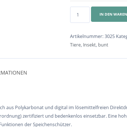
Speichenschutz
IN DEN WARE
Nr.
3025
Menge
Artikelnummer:
3025
Kate
Tiere
,
Insekt
,
bunt
ORMATIONEN
h aus Polykarbonat und digital im lösemittelfreien Direktd
ordnung) zertifiziert und bedenkenlos einsetzbar. Eine ho
 Funktionen der Speichenschützer.