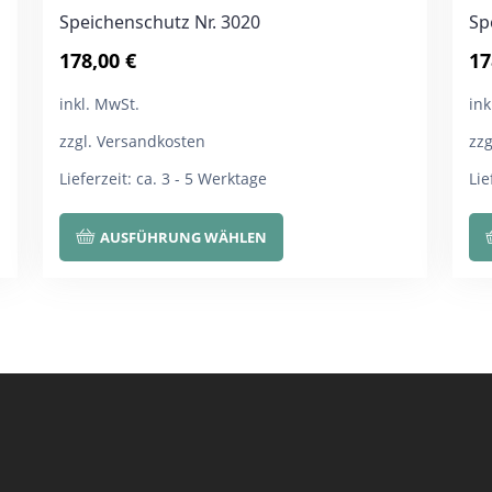
Speichenschutz Nr. 3020
Sp
178,00
€
17
inkl. MwSt.
ink
zzgl. Versandkosten
zz
Lieferzeit:
ca. 3 - 5 Werktage
Lie
Dieses
AUSFÜHRUNG WÄHLEN
Produkt
weist
mehrere
Varianten
auf.
Die
Optionen
können