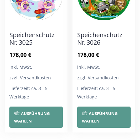
Speichenschutz
Speichenschutz
Nr. 3025
Nr. 3026
178,00
€
178,00
€
inkl. MwSt.
inkl. MwSt.
zzgl. Versandkosten
zzgl. Versandkosten
Lieferzeit:
ca. 3 - 5
Lieferzeit:
ca. 3 - 5
Werktage
Werktage
Dieses
Die
AUSFÜHRUNG
AUSFÜHRUNG
Produkt
Pro
WÄHLEN
WÄHLEN
weist
wei
mehrere
meh