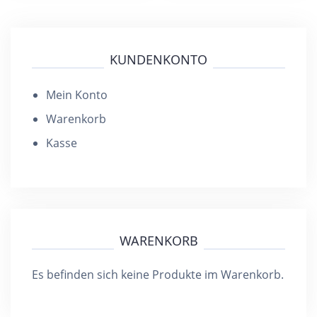
Varianten
Var
auf.
auf.
Die
Die
KUNDENKONTO
Optionen
Opt
können
kön
Mein Konto
auf
auf
Warenkorb
der
der
Kasse
Produktseite
Pro
gewählt
gew
werden
wer
WARENKORB
Es befinden sich keine Produkte im Warenkorb.