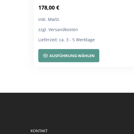
178,00
€
inkl. MwSt.
zzgl. Versandkosten
Lieferzeit:
ca. 3 - 5 Werktage
Dieses
AUSFÜHRUNG WÄHLEN
Produkt
weist
mehrere
Varianten
auf.
Die
Optionen
können
auf
KONTAKT