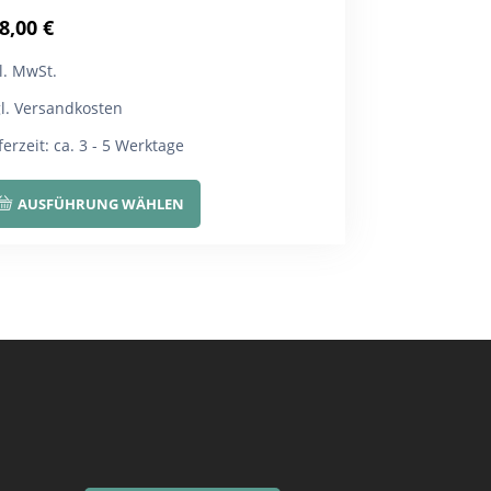
8,00
€
l. MwSt.
gl. Versandkosten
ferzeit:
ca. 3 - 5 Werktage
Dieses
AUSFÜHRUNG WÄHLEN
Produkt
weist
mehrere
Varianten
auf.
Die
Optionen
können
auf