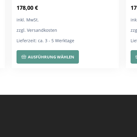
178,00
€
17
inkl. MwSt.
ink
zzgl. Versandkosten
zz
Lieferzeit:
ca. 3 - 5 Werktage
Lie
Dieses
AUSFÜHRUNG WÄHLEN
Produkt
weist
mehrere
Varianten
auf.
Die
Optionen
können
auf