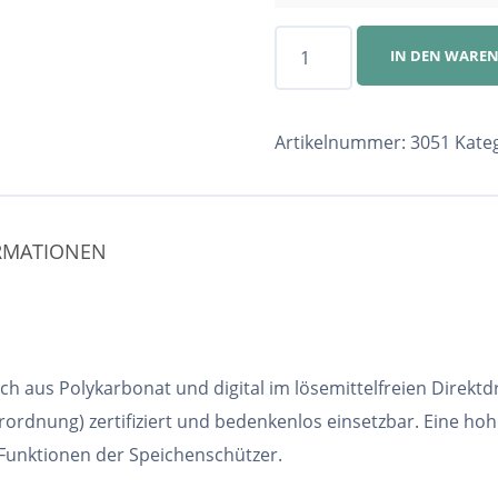
Speichenschutz
IN DEN WARE
Nr.
3051
Menge
Artikelnummer:
3051
Kate
ORMATIONEN
h aus Polykarbonat und digital im lösemittelfreien Direktd
ordnung) zertifiziert und bedenkenlos einsetzbar. Eine ho
 Funktionen der Speichenschützer.