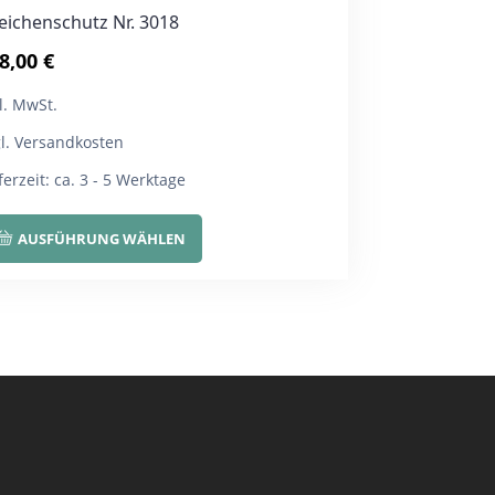
eichenschutz Nr. 3018
8,00
€
l. MwSt.
gl. Versandkosten
ferzeit:
ca. 3 - 5 Werktage
Dieses
AUSFÜHRUNG WÄHLEN
Produkt
weist
mehrere
Varianten
auf.
Die
Optionen
können