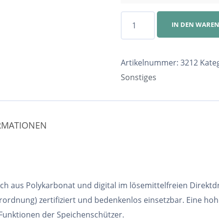
Speichenschutz
IN DEN WARE
Nr.
3212
Menge
Artikelnummer:
3212
Kate
Sonstiges
ORMATIONEN
h aus Polykarbonat und digital im lösemittelfreien Direktd
ordnung) zertifiziert und bedenkenlos einsetzbar. Eine ho
 Funktionen der Speichenschützer.