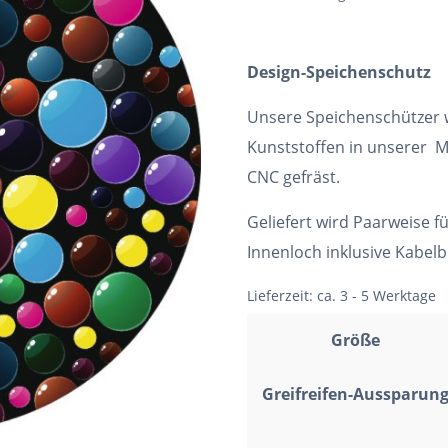
Design-Speichenschutz
Unsere Speichenschützer
Kunststoffen in unserer M
CNC gefräst.
Geliefert wird Paarweise f
Innenloch inklusive Kabel
Lieferzeit:
ca. 3 - 5 Werktage
Größe
Greifreifen-Aussparun