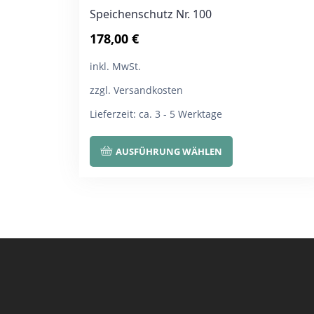
Speichenschutz Nr. 100
178,00
€
inkl. MwSt.
zzgl. Versandkosten
Lieferzeit:
ca. 3 - 5 Werktage
Dieses
AUSFÜHRUNG WÄHLEN
Produkt
weist
mehrere
Varianten
auf.
Die
Optionen
können