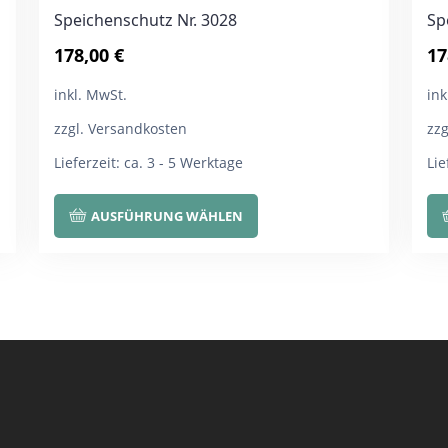
Speichenschutz Nr. 3028
Sp
178,00
€
17
inkl. MwSt.
ink
zzgl. Versandkosten
zz
Lieferzeit:
ca. 3 - 5 Werktage
Lie
Dieses
AUSFÜHRUNG WÄHLEN
Produkt
weist
mehrere
Varianten
auf.
Die
Optionen
können