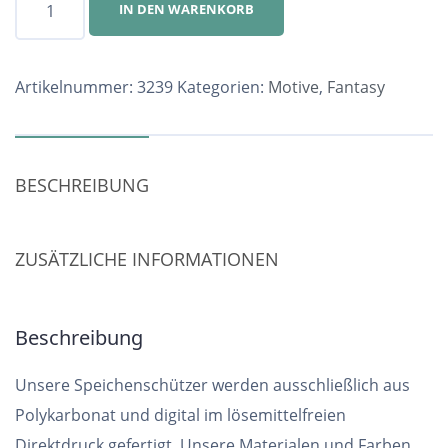
IN DEN WARENKORB
Nr.
3239
Menge
Artikelnummer:
3239
Kategorien:
Motive
,
Fantasy
BESCHREIBUNG
ZUSÄTZLICHE INFORMATIONEN
Beschreibung
Unsere Speichenschützer werden ausschließlich aus
Polykarbonat und digital im lösemittelfreien
Direktdruck gefertigt. Unsere Materialen und Farben