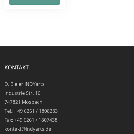
weist
mehrere
Varianten
auf.
Die
Optionen
können
auf
KONTAKT
der
Produktseite
D. Bieler INDYarts
gewählt
Industrie Str. 16
werden
747821 Mosbach
Tel.: +49 6261 / 1808283
Fax: +49 6261 / 1807438
kontakt@indyarts.de