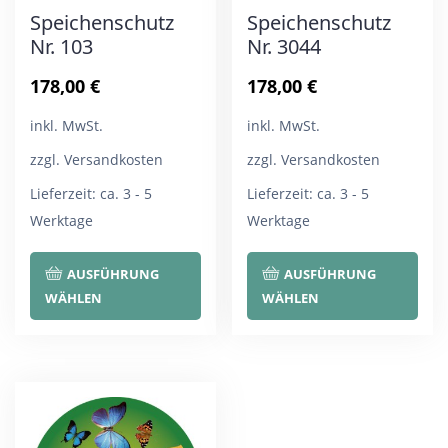
Speichenschutz
Speichenschutz
Nr. 103
Nr. 3044
178,00
€
178,00
€
inkl. MwSt.
inkl. MwSt.
zzgl. Versandkosten
zzgl. Versandkosten
Lieferzeit:
ca. 3 - 5
Lieferzeit:
ca. 3 - 5
Werktage
Werktage
Dieses
Die
AUSFÜHRUNG
AUSFÜHRUNG
Produkt
Pro
WÄHLEN
WÄHLEN
weist
wei
mehrere
meh
Varianten
Var
auf.
auf.
Die
Die