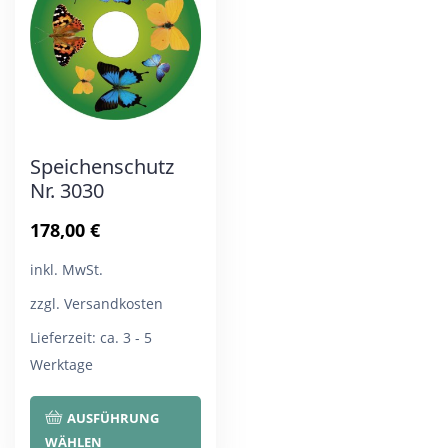
Optionen
Opt
können
kön
auf
auf
der
der
Produktseite
Pro
Speichenschutz
gewählt
gew
Nr. 3030
werden
wer
178,00
€
inkl. MwSt.
zzgl. Versandkosten
Lieferzeit:
ca. 3 - 5
Werktage
Dieses
AUSFÜHRUNG
Produkt
WÄHLEN