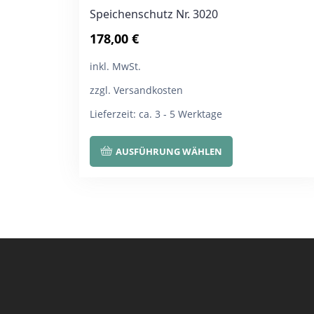
Speichenschutz Nr. 3020
178,00
€
inkl. MwSt.
zzgl. Versandkosten
Lieferzeit:
ca. 3 - 5 Werktage
Dieses
AUSFÜHRUNG WÄHLEN
Produkt
weist
mehrere
Varianten
auf.
Die
Optionen
können