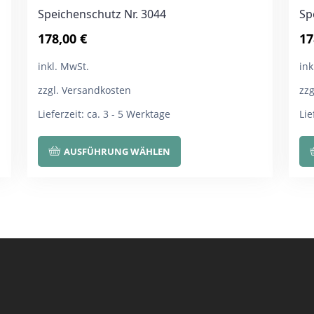
Speichenschutz Nr. 3044
Sp
178,00
€
17
inkl. MwSt.
ink
zzgl. Versandkosten
zz
Lieferzeit:
ca. 3 - 5 Werktage
Lie
Dieses
AUSFÜHRUNG WÄHLEN
Produkt
weist
mehrere
Varianten
auf.
Die
Optionen
können