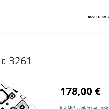
BLÄTTERKAT
r. 3261
178,00
€
inkl. MwSt.
zzgl. Versandkost