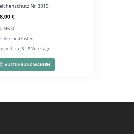
eichenschutz Nr. 3019
8,00
€
l. MwSt.
gl. Versandkosten
ferzeit:
ca. 3 - 5 Werktage
Dieses
AUSFÜHRUNG WÄHLEN
Produkt
weist
mehrere
Varianten
auf.
Die
Optionen
können