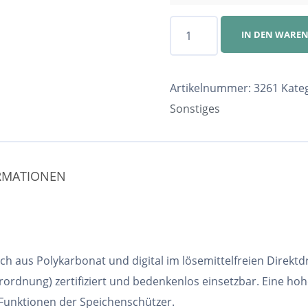
Speichenschutz
IN DEN WARE
Nr.
3261
Menge
Artikelnummer:
3261
Kate
Sonstiges
ORMATIONEN
h aus Polykarbonat und digital im lösemittelfreien Direktd
ordnung) zertifiziert und bedenkenlos einsetzbar. Eine ho
 Funktionen der Speichenschützer.