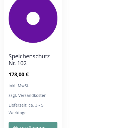
Die
Die
Optionen
Opt
können
kön
auf
auf
der
der
Produktseite
Pro
Speichenschutz
gewählt
gew
Nr. 102
werden
wer
178,00
€
inkl. MwSt.
zzgl. Versandkosten
Lieferzeit:
ca. 3 - 5
Werktage
Dieses