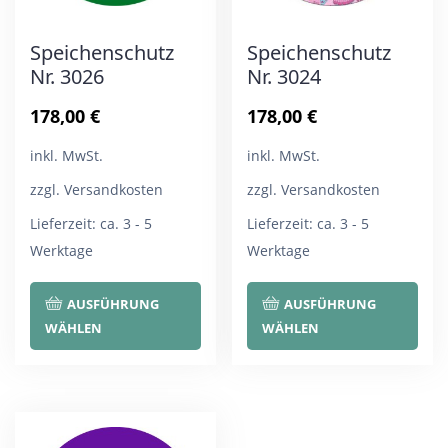
Speichenschutz
Speichenschutz
Nr. 3026
Nr. 3024
178,00
€
178,00
€
inkl. MwSt.
inkl. MwSt.
zzgl. Versandkosten
zzgl. Versandkosten
Lieferzeit:
ca. 3 - 5
Lieferzeit:
ca. 3 - 5
Werktage
Werktage
Dieses
Die
AUSFÜHRUNG
AUSFÜHRUNG
Produkt
Pro
WÄHLEN
WÄHLEN
weist
wei
mehrere
meh
Varianten
Var
auf.
auf.