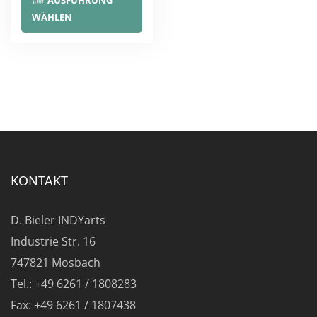
AUSFÜHRUNG
Produkt
WÄHLEN
weist
mehrere
Varianten
auf.
Die
Optionen
können
auf
KONTAKT
der
Produktseite
D. Bieler INDYarts
gewählt
Industrie Str. 16
werden
747821 Mosbach
Tel.: +49 6261 / 1808283
Fax: +49 6261 / 1807438