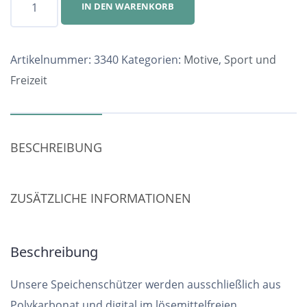
IN DEN WARENKORB
Nr.
3340
Menge
Artikelnummer:
3340
Kategorien:
Motive
,
Sport und
Freizeit
BESCHREIBUNG
ZUSÄTZLICHE INFORMATIONEN
Beschreibung
Unsere Speichenschützer werden ausschließlich aus
Polykarbonat und digital im lösemittelfreien