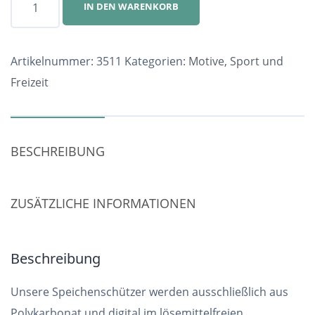
IN DEN WARENKORB
Nr.
3511
Menge
Artikelnummer:
3511
Kategorien:
Motive
,
Sport und
Freizeit
BESCHREIBUNG
ZUSÄTZLICHE INFORMATIONEN
Beschreibung
Unsere Speichenschützer werden ausschließlich aus
Polykarbonat und digital im lösemittelfreien