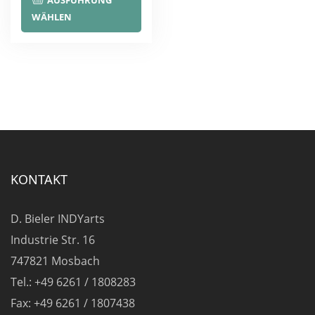
AUSFÜHRUNG
Produkt
WÄHLEN
weist
mehrere
Varianten
auf.
Die
Optionen
können
auf
KONTAKT
der
Produktseite
D. Bieler INDYarts
gewählt
Industrie Str. 16
werden
747821 Mosbach
Tel.: +49 6261 / 1808283
Fax: +49 6261 / 1807438