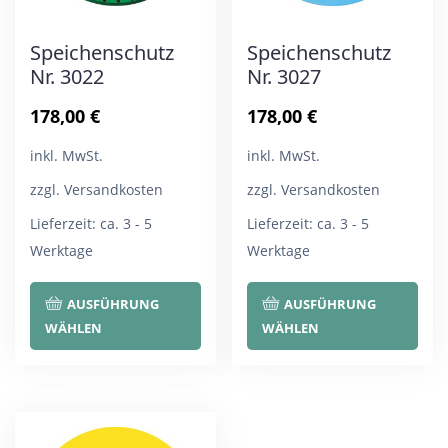
Speichenschutz
Speichenschutz
Nr. 3022
Nr. 3027
178,00
€
178,00
€
inkl. MwSt.
inkl. MwSt.
zzgl. Versandkosten
zzgl. Versandkosten
Lieferzeit:
ca. 3 - 5
Lieferzeit:
ca. 3 - 5
Werktage
Werktage
Dieses
Die
AUSFÜHRUNG
AUSFÜHRUNG
Produkt
Pro
WÄHLEN
WÄHLEN
weist
wei
mehrere
meh
Varianten
Var
auf.
auf.