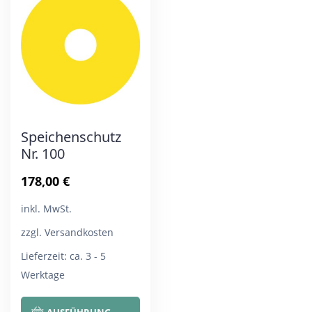
Die
Die
Optionen
Opt
können
kön
auf
auf
der
der
Produktseite
Pro
Speichenschutz
gewählt
gew
Nr. 100
werden
wer
178,00
€
inkl. MwSt.
zzgl. Versandkosten
Lieferzeit:
ca. 3 - 5
Werktage
Dieses