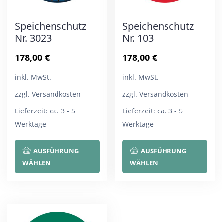
Speichenschutz
Speichenschutz
Nr. 3023
Nr. 103
178,00
€
178,00
€
inkl. MwSt.
inkl. MwSt.
zzgl. Versandkosten
zzgl. Versandkosten
Lieferzeit:
ca. 3 - 5
Lieferzeit:
ca. 3 - 5
Werktage
Werktage
Dieses
Die
AUSFÜHRUNG
AUSFÜHRUNG
Produkt
Pro
WÄHLEN
WÄHLEN
weist
wei
mehrere
meh
Varianten
Var
auf.
auf.