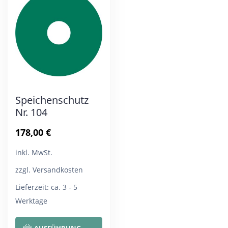
Die
Die
Optionen
Opt
können
kön
auf
auf
der
der
Produktseite
Pro
Speichenschutz
gewählt
gew
Nr. 104
werden
wer
178,00
€
inkl. MwSt.
zzgl. Versandkosten
Lieferzeit:
ca. 3 - 5
Werktage
Dieses