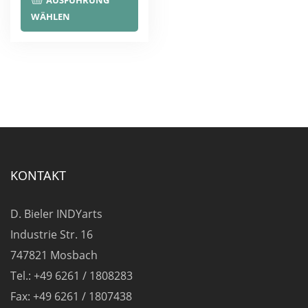
AUSFÜHRUNG
Produkt
WÄHLEN
weist
mehrere
Varianten
auf.
Die
Optionen
können
auf
KONTAKT
der
Produktseite
D. Bieler INDYarts
gewählt
Industrie Str. 16
werden
747821 Mosbach
Tel.: +49 6261 / 1808283
Fax: +49 6261 / 1807438