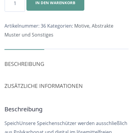
IN DEN WARENKORB
Nr.
36
Menge
Artikelnummer:
36
Kategorien:
Motive
,
Abstrakte
Muster und Sonstiges
BESCHREIBUNG
ZUSÄTZLICHE INFORMATIONEN
Beschreibung
SpeichUnsere Speichenschützer werden ausschließlich
aus Polykarbonat und digital im lösemittelfreien