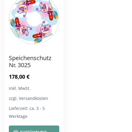
Die
Die
Optionen
Opt
können
kön
auf
auf
der
der
Produktseite
Pro
Speichenschutz
gewählt
gew
Nr. 3025
werden
wer
178,00
€
inkl. MwSt.
zzgl. Versandkosten
Lieferzeit:
ca. 3 - 5
Werktage
Dieses