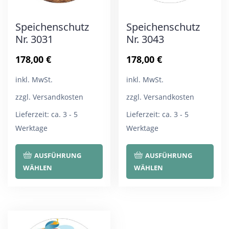
Speichenschutz
Speichenschutz
Nr. 3031
Nr. 3043
178,00
€
178,00
€
inkl. MwSt.
inkl. MwSt.
zzgl. Versandkosten
zzgl. Versandkosten
Lieferzeit:
ca. 3 - 5
Lieferzeit:
ca. 3 - 5
Werktage
Werktage
Dieses
Die
AUSFÜHRUNG
AUSFÜHRUNG
Produkt
Pro
WÄHLEN
WÄHLEN
weist
wei
mehrere
meh
Varianten
Var
auf.
auf.