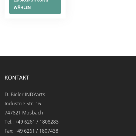
AUSFÜHRUNG
Produkt
WÄHLEN
weist
mehrere
Varianten
auf.
Die
Optionen
können
auf
KONTAKT
der
Produktseite
D. Bieler INDYarts
gewählt
Industrie Str. 16
werden
747821 Mosbach
Tel.: +49 6261 / 1808283
Fax: +49 6261 / 1807438