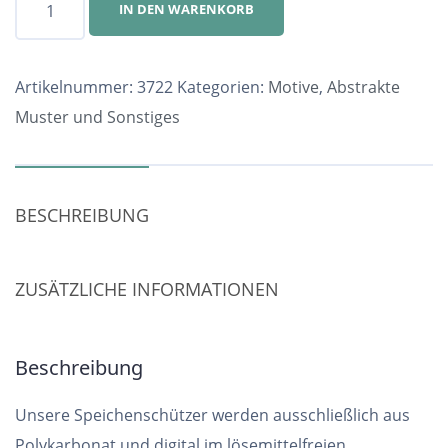
IN DEN WARENKORB
Nr.
3722
Menge
Artikelnummer:
3722
Kategorien:
Motive
,
Abstrakte
Muster und Sonstiges
BESCHREIBUNG
ZUSÄTZLICHE INFORMATIONEN
Beschreibung
Unsere Speichenschützer werden ausschließlich aus
Polykarbonat und digital im lösemittelfreien