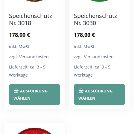
Speichenschutz
Speichenschutz
Nr. 3018
Nr. 3030
178,00
€
178,00
€
inkl. MwSt.
inkl. MwSt.
zzgl. Versandkosten
zzgl. Versandkosten
Lieferzeit:
ca. 3 - 5
Lieferzeit:
ca. 3 - 5
Werktage
Werktage
Dieses
Die
AUSFÜHRUNG
AUSFÜHRUNG
Produkt
Pro
WÄHLEN
WÄHLEN
weist
wei
mehrere
meh
Varianten
Var
auf.
auf.