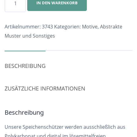
IN DEN WARENKORB
Nr.
3743
Menge
Artikelnummer:
3743
Kategorien:
Motive
,
Abstrakte
Muster und Sonstiges
BESCHREIBUNG
ZUSÄTZLICHE INFORMATIONEN
Beschreibung
Unsere Speichenschützer werden ausschließlich aus
Polykarbonat und digital im lösemittelfreien