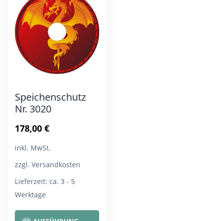
Die
Die
Optionen
Opt
können
kön
auf
auf
der
der
Produktseite
Pro
Speichenschutz
gewählt
gew
Nr. 3020
werden
wer
178,00
€
inkl. MwSt.
zzgl. Versandkosten
Lieferzeit:
ca. 3 - 5
Werktage
Dieses