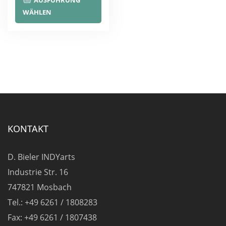
AUSFÜHRUNG
Produkt
WÄHLEN
weist
mehrere
Varianten
auf.
Die
Optionen
können
auf
KONTAKT
der
Produktseite
D. Bieler INDYarts
gewählt
Industrie Str. 16
werden
747821 Mosbach
Tel.: +49 6261 / 1808283
Fax: +49 6261 / 1807438