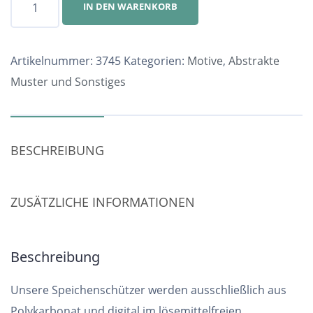
IN DEN WARENKORB
Nr.
3745
Menge
Artikelnummer:
3745
Kategorien:
Motive
,
Abstrakte
Muster und Sonstiges
BESCHREIBUNG
ZUSÄTZLICHE INFORMATIONEN
Beschreibung
Unsere Speichenschützer werden ausschließlich aus
Polykarbonat und digital im lösemittelfreien