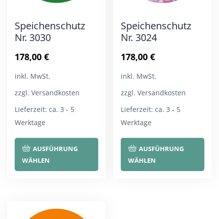
Speichenschutz
Speichenschutz
Nr. 3030
Nr. 3024
178,00
€
178,00
€
inkl. MwSt.
inkl. MwSt.
zzgl. Versandkosten
zzgl. Versandkosten
Lieferzeit:
ca. 3 - 5
Lieferzeit:
ca. 3 - 5
Werktage
Werktage
Dieses
Die
AUSFÜHRUNG
AUSFÜHRUNG
Produkt
Pro
WÄHLEN
WÄHLEN
weist
wei
mehrere
meh
Varianten
Var
auf.
auf.