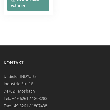
AUSFÜHRUNG
Produkt
WÄHLEN
weist
mehrere
Varianten
auf.
Die
Optionen
können
auf
KONTAKT
der
Produktseite
D. Bieler INDYarts
gewählt
Industrie Str. 16
werden
747821 Mosbach
Tel.: +49 6261 / 1808283
Fax: +49 6261 / 1807438