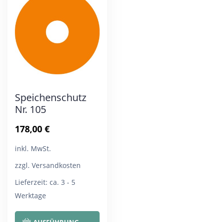
Die
Die
Optionen
Opt
können
kön
auf
auf
der
der
Produktseite
Pro
Speichenschutz
gewählt
gew
Nr. 105
werden
wer
178,00
€
inkl. MwSt.
zzgl. Versandkosten
Lieferzeit:
ca. 3 - 5
Werktage
Dieses