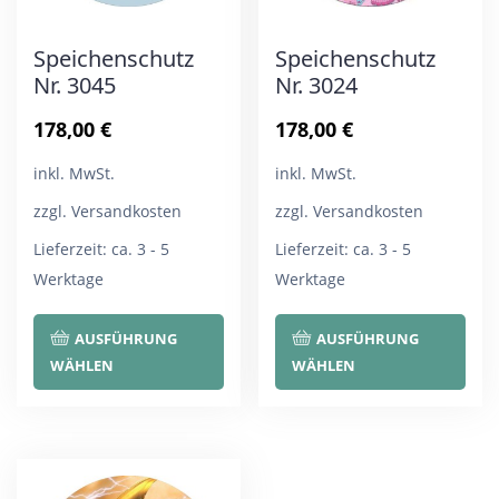
Speichenschutz
Speichenschutz
Nr. 3045
Nr. 3024
178,00
€
178,00
€
inkl. MwSt.
inkl. MwSt.
zzgl. Versandkosten
zzgl. Versandkosten
Lieferzeit:
ca. 3 - 5
Lieferzeit:
ca. 3 - 5
Werktage
Werktage
Dieses
Die
AUSFÜHRUNG
AUSFÜHRUNG
Produkt
Pro
WÄHLEN
WÄHLEN
weist
wei
mehrere
meh
Varianten
Var
auf.
auf.