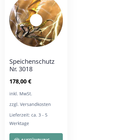
Die
Die
Optionen
Opt
können
kön
auf
auf
der
der
Produktseite
Pro
Speichenschutz
gewählt
gew
Nr. 3018
werden
wer
178,00
€
inkl. MwSt.
zzgl. Versandkosten
Lieferzeit:
ca. 3 - 5
Werktage
Dieses