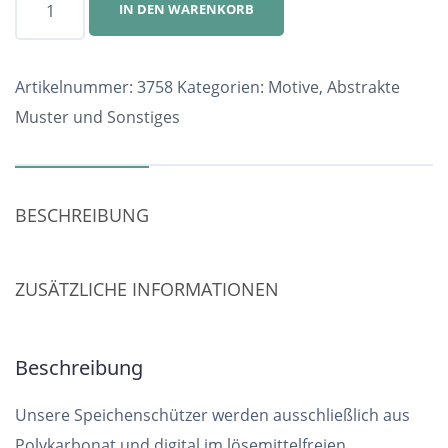
IN DEN WARENKORB
Nr.
3758
Menge
Artikelnummer:
3758
Kategorien:
Motive
,
Abstrakte
Muster und Sonstiges
BESCHREIBUNG
ZUSÄTZLICHE INFORMATIONEN
Beschreibung
Unsere Speichenschützer werden ausschließlich aus
Polykarbonat und digital im lösemittelfreien