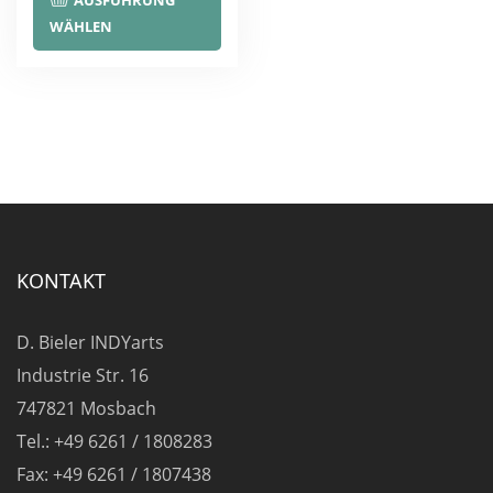
AUSFÜHRUNG
Produkt
WÄHLEN
weist
mehrere
Varianten
auf.
Die
Optionen
können
auf
KONTAKT
der
Produktseite
D. Bieler INDYarts
gewählt
Industrie Str. 16
werden
747821 Mosbach
Tel.: +49 6261 / 1808283
Fax: +49 6261 / 1807438