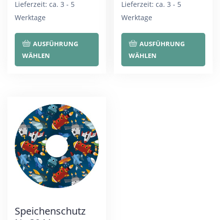
Lieferzeit:
ca. 3 - 5
Lieferzeit:
ca. 3 - 5
Werktage
Werktage
Dieses
Die
AUSFÜHRUNG
AUSFÜHRUNG
Produkt
Pro
WÄHLEN
WÄHLEN
weist
wei
mehrere
meh
Varianten
Var
auf.
auf.
Die
Die
Optionen
Opt
können
kön
auf
auf
der
der
Produktseite
Pro
Speichenschutz
gewählt
gew