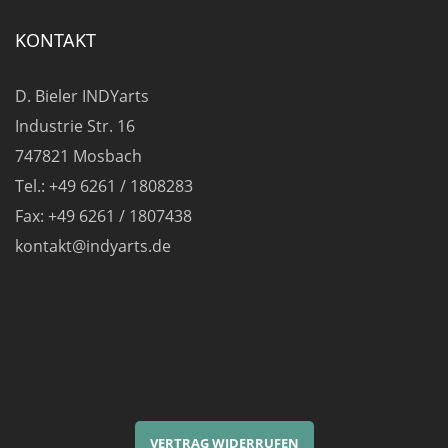
können
auf
KONTAKT
der
Produktseite
D. Bieler INDYarts
gewählt
Industrie Str. 16
werden
747821 Mosbach
Tel.: +49 6261 / 1808283
Fax: +49 6261 / 1807438
kontakt@indyarts.de
VERTRAG WIDERRUFEN