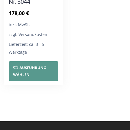
Nr. 3044
werden
wer
178,00
€
inkl. MwSt.
zzgl. Versandkosten
Lieferzeit:
ca. 3 - 5
Werktage
Dieses
AUSFÜHRUNG
Produkt
WÄHLEN
weist
mehrere
Varianten
auf.
Die
Optionen