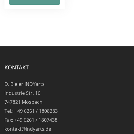
weist
mehrere
Varianten
auf.
Die
Optionen
können
auf
KONTAKT
der
Produktseite
D. Bieler INDYarts
gewählt
Industrie Str. 16
werden
747821 Mosbach
Tel.: +49 6261 / 1808283
Fax: +49 6261 / 1807438
kontakt@indyarts.de