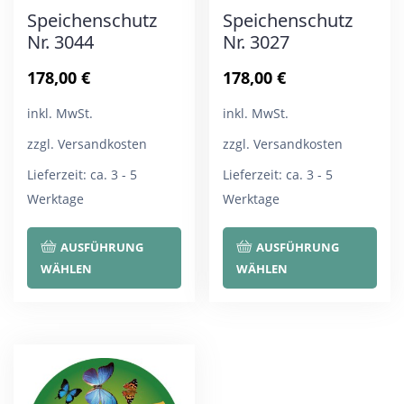
Speichenschutz
Speichenschutz
Nr. 3044
Nr. 3027
178,00
€
178,00
€
inkl. MwSt.
inkl. MwSt.
zzgl. Versandkosten
zzgl. Versandkosten
Lieferzeit:
ca. 3 - 5
Lieferzeit:
ca. 3 - 5
Werktage
Werktage
Dieses
Die
AUSFÜHRUNG
AUSFÜHRUNG
Produkt
Pro
WÄHLEN
WÄHLEN
weist
wei
mehrere
meh
Varianten
Var
auf.
auf.
Die
Die