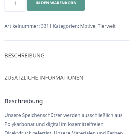
IN DEN WARENKORB
Nr.
3311
Menge
Artikelnummer:
3311
Kategorien:
Motive
,
Tierwelt
BESCHREIBUNG
ZUSÄTZLICHE INFORMATIONEN
Beschreibung
Unsere Speichenschützer werden ausschließlich aus
Polykarbonat und digital im lösemittelfreien
Direktdruck gefertigt. Unsere Materialen und Farben