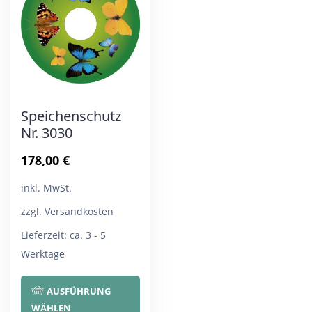
Optionen
Opt
können
kön
auf
auf
der
der
Produktseite
Pro
Speichenschutz
gewählt
gew
Nr. 3030
werden
wer
178,00
€
inkl. MwSt.
zzgl. Versandkosten
Lieferzeit:
ca. 3 - 5
Werktage
Dieses
AUSFÜHRUNG
Produkt
WÄHLEN