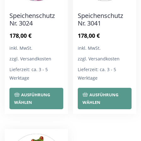
Speichenschutz
Speichenschutz
Nr. 3024
Nr. 3041
178,00
€
178,00
€
inkl. MwSt.
inkl. MwSt.
zzgl. Versandkosten
zzgl. Versandkosten
Lieferzeit:
ca. 3 - 5
Lieferzeit:
ca. 3 - 5
Werktage
Werktage
Dieses
Die
AUSFÜHRUNG
AUSFÜHRUNG
Produkt
Pro
WÄHLEN
WÄHLEN
weist
wei
mehrere
meh
Varianten
Var
auf.
auf.