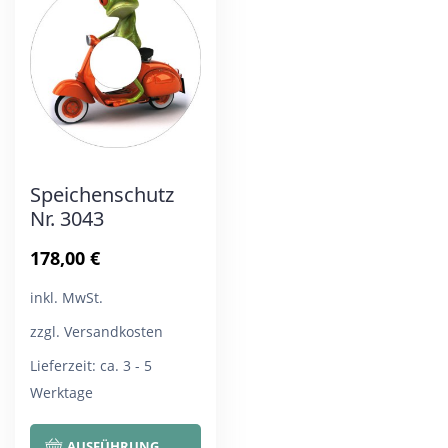
Die
Die
Optionen
Opt
können
kön
auf
auf
der
der
Produktseite
Pro
Speichenschutz
gewählt
gew
Nr. 3043
werden
wer
178,00
€
inkl. MwSt.
zzgl. Versandkosten
Lieferzeit:
ca. 3 - 5
Werktage
Dieses
AUSFÜHRUNG