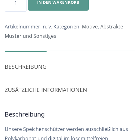
IN DEN WARENKORB
Nr.
3602
Menge
Artikelnummer:
n. v.
Kategorien:
Motive
,
Abstrakte
Muster und Sonstiges
BESCHREIBUNG
ZUSÄTZLICHE INFORMATIONEN
Beschreibung
Unsere Speichenschützer werden ausschließlich aus
Polykarbonat und digital im lösemittelfreien