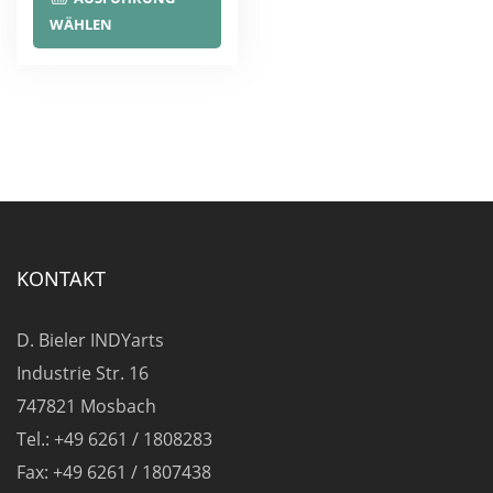
Produkt
WÄHLEN
weist
mehrere
Varianten
auf.
Die
Optionen
können
auf
KONTAKT
der
Produktseite
D. Bieler INDYarts
gewählt
Industrie Str. 16
werden
747821 Mosbach
Tel.: +49 6261 / 1808283
Fax: +49 6261 / 1807438